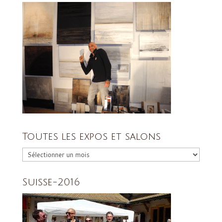
Toutes les expos et salons
Toutes
les
expos
et
Suisse-2016
salons