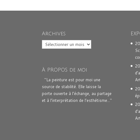
Archives
EXP
Archives
20
Sc
co
20
À PROPOS de moi
d’
"La peinture est pour moi une
Ar
source de stabilité. Elle laisse la
20
porte ouverte à l’échange, au partage
ép
et à l’interprétation de l’esthétisme..."
20
d’
Ar