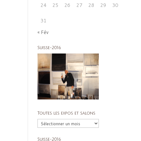
24
25
26
27
28
29
30
31
« Fév
Suisse-2016
Toutes les expos et salons
Toutes
les
expos
Suisse-2016