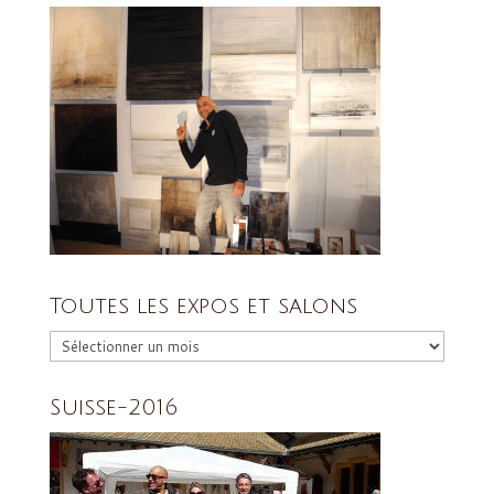
Toutes les expos et salons
Toutes
les
expos
et
Suisse-2016
salons