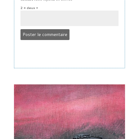
2 × deux =