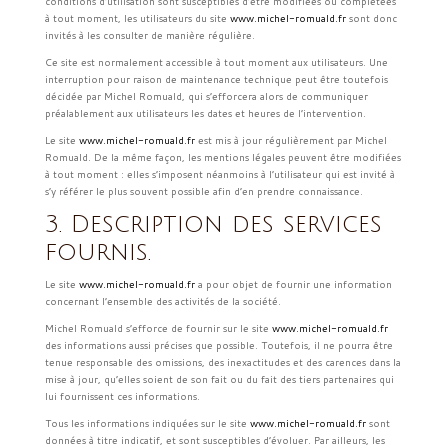
conditions d’utilisation sont susceptibles d’être modifiées ou complétées
à tout moment, les utilisateurs du site
www.michel-romuald.fr
sont donc
invités à les consulter de manière régulière.
Ce site est normalement accessible à tout moment aux utilisateurs. Une
interruption pour raison de maintenance technique peut être toutefois
décidée par Michel Romuald, qui s’efforcera alors de communiquer
préalablement aux utilisateurs les dates et heures de l’intervention.
Le site
www.michel-romuald.fr
est mis à jour régulièrement par Michel
Romuald. De la même façon, les mentions légales peuvent être modifiées
à tout moment : elles s’imposent néanmoins à l’utilisateur qui est invité à
s’y référer le plus souvent possible afin d’en prendre connaissance.
3. Description des services
fournis.
Le site
www.michel-romuald.fr
a pour objet de fournir une information
concernant l’ensemble des activités de la société.
Michel Romuald s’efforce de fournir sur le site
www.michel-romuald.fr
des informations aussi précises que possible. Toutefois, il ne pourra être
tenue responsable des omissions, des inexactitudes et des carences dans la
mise à jour, qu’elles soient de son fait ou du fait des tiers partenaires qui
lui fournissent ces informations.
Tous les informations indiquées sur le site
www.michel-romuald.fr
sont
données à titre indicatif, et sont susceptibles d’évoluer. Par ailleurs, les