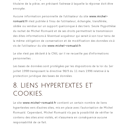
titulaire de la pièce, en précisant l’adresse à laquelle la réponse doit être
envoyée.
Aucune information personnelle de l'utilisateur du site
www.michel-
romuald.fr
n'est publiée à l'insu de l'utilisateur, échangée, transférée,
cédée ou vendue sur un support quelconque à des tiers. Seule l'hypothèse
du rachat de Michel Romuald et de ses droits permettrait la transmission
des dites informations à l'éventuel acquéreur qui serait à son tour tenu de
la même obligation de conservation et de modification des données vis à
vis de l'utilisateur du site
www.michel-romuald.fr
.
Le site n'est pas déclaré à la CNIL car il ne recueille pas d'informations
personnelles. .
Les bases de données sont protégées par les dispositions de la loi du 1er
juillet 1998 transposant la directive 96/9 du 11 mars 1996 relative à la
protection juridique des bases de données.
8. Liens hypertextes et
cookies.
Le site
www.michel-romuald.fr
contient un certain nombre de liens
hypertextes vers d’autres sites, mis en place avec l’autorisation de Michel
Romuald. Cependant, Michel Romuald n’a pas la possibilité de vérifier le
contenu des sites ainsi visités, et n’assumera en conséquence aucune
responsabilité de ce fait.