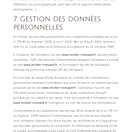
diffamant, ou pornographique, quel que soit le support utilisé (texte,
photographie…).
7. Gestion des données
personnelles.
En France, les données personnelles sont notamment protégées par la loi
n° 78-87 du 6 janvier 1978, la loi n° 2004-801 du 6 août 2004, l'article L.
226-13 du Code pénal et la Directive Européenne du 24 octobre 1995.
A l'occasion de l'utilisation du site
www.michel-romuald.fr
, peuvent êtres
recueillies : l'URL des liens par l'intermédiaire desquels l'utilisateur a accédé
au site
www.michel-romuald.fr
, le fournisseur d'accès de l'utilisateur,
l'adresse de protocole Internet (IP) de l'utilisateur.
En tout état de cause Michel Romuald ne collecte des informations
personnelles relatives à l'utilisateur que pour le besoin de certains services
proposés par le site
www.michel-romuald.fr
. L'utilisateur fournit ces
informations en toute connaissance de cause, notamment lorsqu'il
procède par lui-même à leur saisie. Il est alors précisé à l'utilisateur du site
www.michel-romuald.fr
l’obligation ou non de fournir ces informations.
Conformément aux dispositions des articles 38 et suivants de la loi 78-17
du 6 janvier 1978 relative à l’informatique, aux fichiers et aux libertés,
tout utilisateur dispose d’un droit d’accès, de rectification et d’opposition
aux données personnelles le concernant, en effectuant sa demande écrite
et signée, accompagnée d’une copie du titre d’identité avec signature du