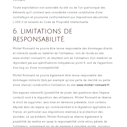
Toute exploitation non autorisée du site ou de l’un quelconque des
éléments qu’il contient sera considérée comme constitutive d’une
contrefaçon et poursuivie conformément aux dispositions des articles
L.335-2 et suivants du Code de Propriété Intellectuelle.
6. Limitations de
responsabilité.
Michel Romuald ne pourra être tenue responsable des dommages directs
et indirects causés au matériel de l’utilisateur, lors de l’accès au site
www.michel-romuald.fr, et résultant soit de l’utilisation d’un matériel ne
répondant pas aux spécifications indiquées au point 4, soit de l’apparition
d’un bug ou d’une incompatibilité.
Michel Romuald ne pourra également être tenue responsable des
dommages indirects (tels par exemple qu’une perte de marché ou perte
d’une chance) consécutifs à l’utilisation du site
www.michel-romuald.fr
.
Des espaces interactifs (possibilité de poser des questions dans l’espace
contact) sont à la disposition des utilisateurs. Michel Romuald se réserve
le droit de supprimer, sans mise en demeure préalable, tout contenu
déposé dans cet espace qui contreviendrait à la législation applicable en
France, en particulier aux dispositions relatives à la protection des
données. Le cas échéant, Michel Romuald se réserve également la
possibilité de mettre en cause la responsabilité civile et/ou pénale de
l’utilisateur, notamment en cas de message à caractère raciste, injurieux,