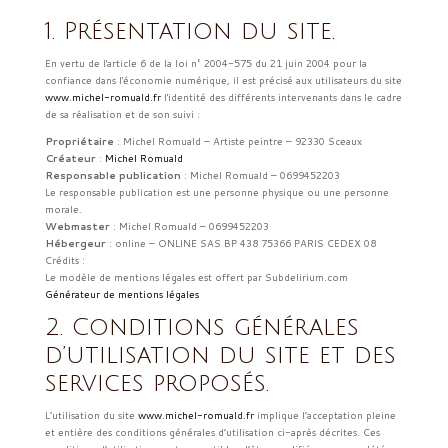
1. Présentation du site.
En vertu de l'article 6 de la loi n° 2004-575 du 21 juin 2004 pour la
confiance dans l'économie numérique, il est précisé aux utilisateurs du site
www.michel-romuald.fr
l'identité des différents intervenants dans le cadre
de sa réalisation et de son suivi :
Propriétaire
: Michel Romuald – Artiste peintre – 92330 Sceaux
Créateur
:
Michel Romuald
Responsable publication
: Michel Romuald – 0699452203
Le responsable publication est une personne physique ou une personne
morale.
Webmaster
: Michel Romuald – 0699452203
Hébergeur
: online – ONLINE SAS BP 438 75366 PARIS CEDEX 08
Crédits :
Le modèle de mentions légales est offert par Subdelirium.com
Générateur de mentions légales
2. Conditions générales
d’utilisation du site et des
services proposés.
L’utilisation du site
www.michel-romuald.fr
implique l’acceptation pleine
et entière des conditions générales d’utilisation ci-après décrites. Ces