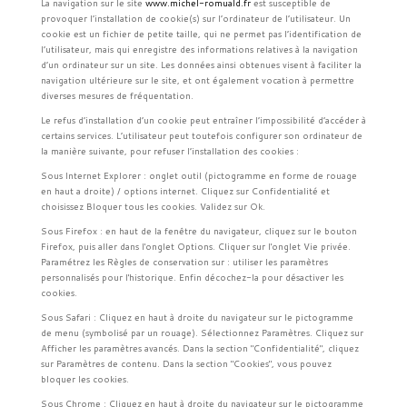
La navigation sur le site
www.michel-romuald.fr
est susceptible de
provoquer l’installation de cookie(s) sur l’ordinateur de l’utilisateur. Un
cookie est un fichier de petite taille, qui ne permet pas l’identification de
l’utilisateur, mais qui enregistre des informations relatives à la navigation
d’un ordinateur sur un site. Les données ainsi obtenues visent à faciliter la
navigation ultérieure sur le site, et ont également vocation à permettre
diverses mesures de fréquentation.
Le refus d’installation d’un cookie peut entraîner l’impossibilité d’accéder à
certains services. L’utilisateur peut toutefois configurer son ordinateur de
la manière suivante, pour refuser l’installation des cookies :
Sous Internet Explorer : onglet outil (pictogramme en forme de rouage
en haut a droite) / options internet. Cliquez sur Confidentialité et
choisissez Bloquer tous les cookies. Validez sur Ok.
Sous Firefox : en haut de la fenêtre du navigateur, cliquez sur le bouton
Firefox, puis aller dans l'onglet Options. Cliquer sur l'onglet Vie privée.
Paramétrez les Règles de conservation sur : utiliser les paramètres
personnalisés pour l'historique. Enfin décochez-la pour désactiver les
cookies.
Sous Safari : Cliquez en haut à droite du navigateur sur le pictogramme
de menu (symbolisé par un rouage). Sélectionnez Paramètres. Cliquez sur
Afficher les paramètres avancés. Dans la section "Confidentialité", cliquez
sur Paramètres de contenu. Dans la section "Cookies", vous pouvez
bloquer les cookies.
Sous Chrome : Cliquez en haut à droite du navigateur sur le pictogramme